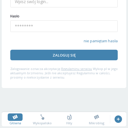
Hasło
nie pamiętam hasła
ZALOGUJ SIĘ
Zalogowanie oznacza akceptację
Regulaminu serwisu
Wykop.pl w jego
aktualnym brzmieniu. Jeśli nie akceptujesz Regulaminu w całości,
prosimy o niekorzystanie z serwisu.
Główna
Wykopalisko
Hity
Mikroblog