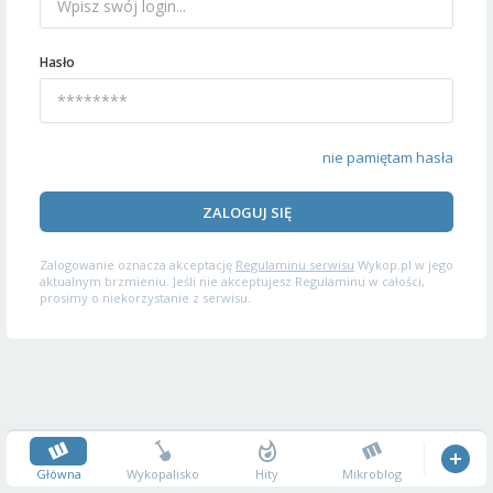
Hasło
nie pamiętam hasła
ZALOGUJ SIĘ
Zalogowanie oznacza akceptację
Regulaminu serwisu
Wykop.pl w jego
aktualnym brzmieniu. Jeśli nie akceptujesz Regulaminu w całości,
prosimy o niekorzystanie z serwisu.
Główna
Wykopalisko
Hity
Mikroblog