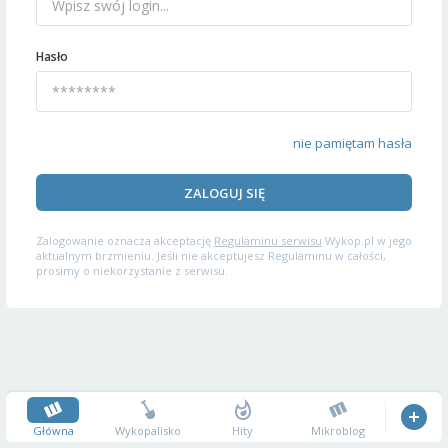
Hasło
nie pamiętam hasła
ZALOGUJ SIĘ
Zalogowanie oznacza akceptację
Regulaminu serwisu
Wykop.pl w jego
aktualnym brzmieniu. Jeśli nie akceptujesz Regulaminu w całości,
prosimy o niekorzystanie z serwisu.
Główna
Wykopalisko
Hity
Mikroblog