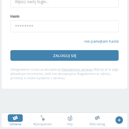
Hasło
nie pamiętam hasła
ZALOGUJ SIĘ
Zalogowanie oznacza akceptację
Regulaminu serwisu
Wykop.pl w jego
aktualnym brzmieniu. Jeśli nie akceptujesz Regulaminu w całości,
prosimy o niekorzystanie z serwisu.
Główna
Wykopalisko
Hity
Mikroblog