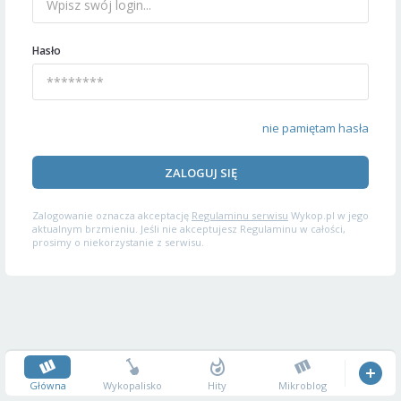
Hasło
nie pamiętam hasła
ZALOGUJ SIĘ
Zalogowanie oznacza akceptację
Regulaminu serwisu
Wykop.pl w jego
aktualnym brzmieniu. Jeśli nie akceptujesz Regulaminu w całości,
prosimy o niekorzystanie z serwisu.
Główna
Wykopalisko
Hity
Mikroblog