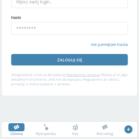
Hasło
nie pamiętam hasła
ZALOGUJ SIĘ
Zalogowanie oznacza akceptację
Regulaminu serwisu
Wykop.pl w jego
aktualnym brzmieniu. Jeśli nie akceptujesz Regulaminu w całości,
prosimy o niekorzystanie z serwisu.
Główna
Wykopalisko
Hity
Mikroblog