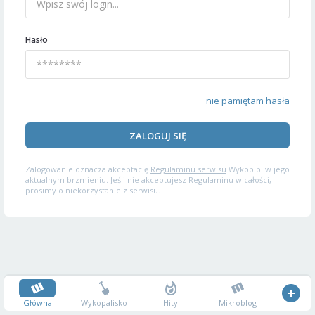
Hasło
nie pamiętam hasła
ZALOGUJ SIĘ
Zalogowanie oznacza akceptację
Regulaminu serwisu
Wykop.pl w jego
aktualnym brzmieniu. Jeśli nie akceptujesz Regulaminu w całości,
prosimy o niekorzystanie z serwisu.
Główna
Wykopalisko
Hity
Mikroblog