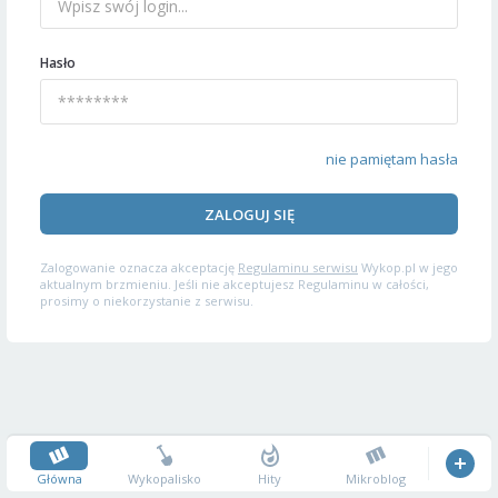
Hasło
nie pamiętam hasła
ZALOGUJ SIĘ
Zalogowanie oznacza akceptację
Regulaminu serwisu
Wykop.pl w jego
aktualnym brzmieniu. Jeśli nie akceptujesz Regulaminu w całości,
prosimy o niekorzystanie z serwisu.
Główna
Wykopalisko
Hity
Mikroblog