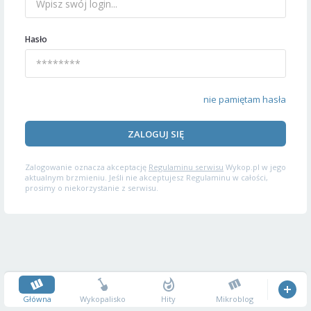
Hasło
nie pamiętam hasła
ZALOGUJ SIĘ
Zalogowanie oznacza akceptację
Regulaminu serwisu
Wykop.pl w jego
aktualnym brzmieniu. Jeśli nie akceptujesz Regulaminu w całości,
prosimy o niekorzystanie z serwisu.
Główna
Wykopalisko
Hity
Mikroblog