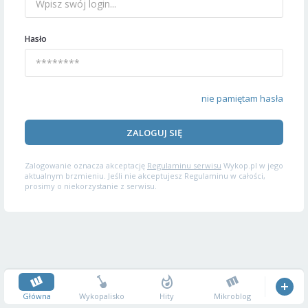
Hasło
nie pamiętam hasła
ZALOGUJ SIĘ
Zalogowanie oznacza akceptację
Regulaminu serwisu
Wykop.pl w jego
aktualnym brzmieniu. Jeśli nie akceptujesz Regulaminu w całości,
prosimy o niekorzystanie z serwisu.
Główna
Wykopalisko
Hity
Mikroblog