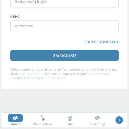
Hasło
nie pamiętam hasła
ZALOGUJ SIĘ
Zalogowanie oznacza akceptację
Regulaminu serwisu
Wykop.pl w jego
aktualnym brzmieniu. Jeśli nie akceptujesz Regulaminu w całości,
prosimy o niekorzystanie z serwisu.
Główna
Wykopalisko
Hity
Mikroblog