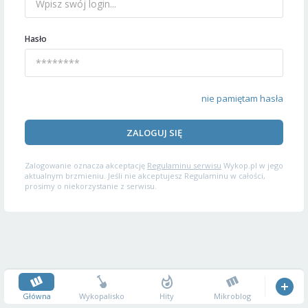
Hasło
nie pamiętam hasła
ZALOGUJ SIĘ
Zalogowanie oznacza akceptację
Regulaminu serwisu
Wykop.pl w jego
aktualnym brzmieniu. Jeśli nie akceptujesz Regulaminu w całości,
prosimy o niekorzystanie z serwisu.
Główna
Wykopalisko
Hity
Mikroblog