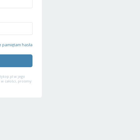
e pamiętam hasła
ykop.pl w jego
 w całości, prosimy