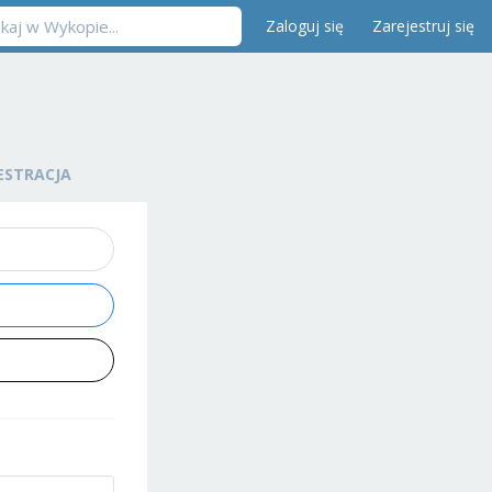
Zaloguj się
Zarejestruj się
ESTRACJA