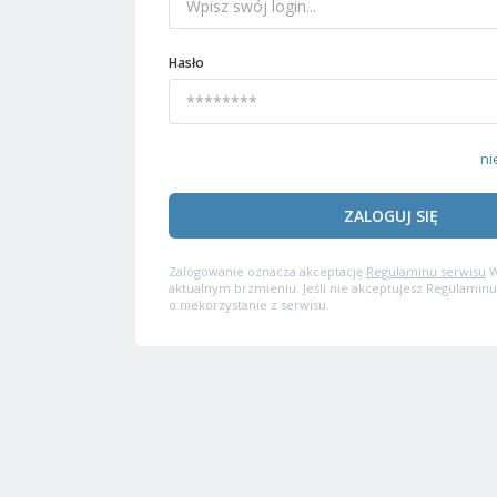
Hasło
ni
ZALOGUJ SIĘ
Zalogowanie oznacza akceptację
Regulaminu serwisu
W
aktualnym brzmieniu. Jeśli nie akceptujesz Regulaminu
o niekorzystanie z serwisu.