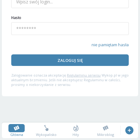
Hasło
nie pamiętam hasła
ZALOGUJ SIĘ
Zalogowanie oznacza akceptację
Regulaminu serwisu
Wykop.pl w jego
aktualnym brzmieniu. Jeśli nie akceptujesz Regulaminu w całości,
prosimy o niekorzystanie z serwisu.
Główna
Wykopalisko
Hity
Mikroblog