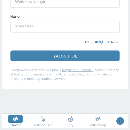
Hasło
nie pamiętam hasła
ZALOGUJ SIĘ
Zalogowanie oznacza akceptację
Regulaminu serwisu
Wykop.pl w jego
aktualnym brzmieniu. Jeśli nie akceptujesz Regulaminu w całości,
prosimy o niekorzystanie z serwisu.
Główna
Wykopalisko
Hity
Mikroblog