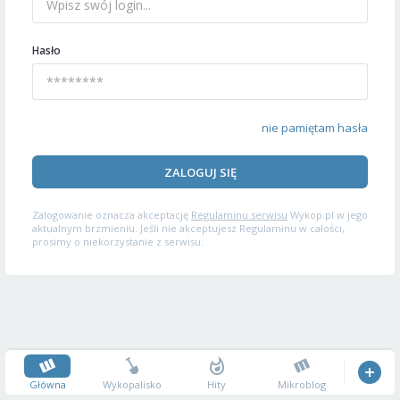
Hasło
nie pamiętam hasła
ZALOGUJ SIĘ
Zalogowanie oznacza akceptację
Regulaminu serwisu
Wykop.pl w jego
aktualnym brzmieniu. Jeśli nie akceptujesz Regulaminu w całości,
prosimy o niekorzystanie z serwisu.
Główna
Wykopalisko
Hity
Mikroblog