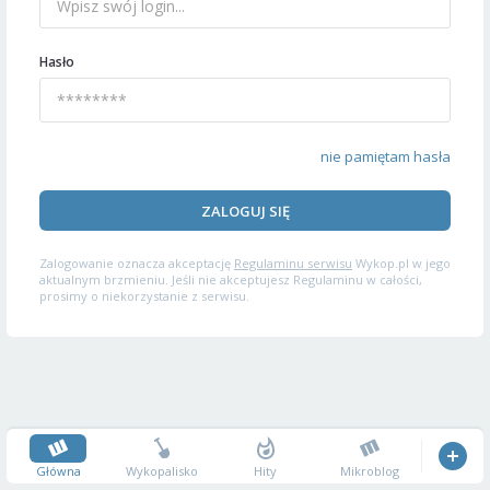
Hasło
nie pamiętam hasła
ZALOGUJ SIĘ
Zalogowanie oznacza akceptację
Regulaminu serwisu
Wykop.pl w jego
aktualnym brzmieniu. Jeśli nie akceptujesz Regulaminu w całości,
prosimy o niekorzystanie z serwisu.
Główna
Wykopalisko
Hity
Mikroblog