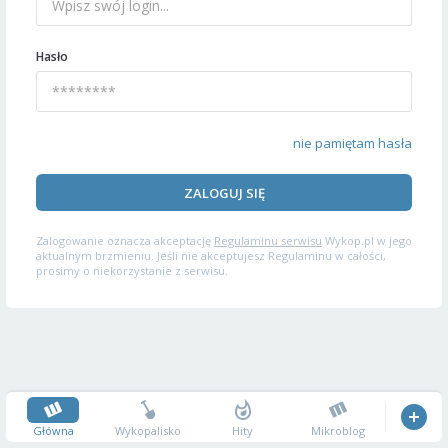
Hasło
nie pamiętam hasła
ZALOGUJ SIĘ
Zalogowanie oznacza akceptację
Regulaminu serwisu
Wykop.pl w jego
aktualnym brzmieniu. Jeśli nie akceptujesz Regulaminu w całości,
prosimy o niekorzystanie z serwisu.
Główna
Wykopalisko
Hity
Mikroblog