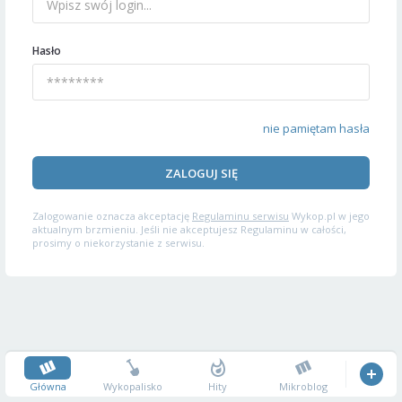
Hasło
nie pamiętam hasła
ZALOGUJ SIĘ
Zalogowanie oznacza akceptację
Regulaminu serwisu
Wykop.pl w jego
aktualnym brzmieniu. Jeśli nie akceptujesz Regulaminu w całości,
prosimy o niekorzystanie z serwisu.
Główna
Wykopalisko
Hity
Mikroblog