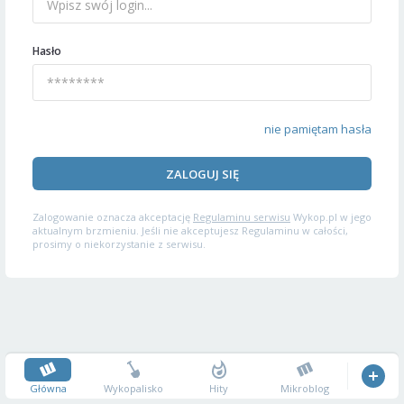
Hasło
nie pamiętam hasła
ZALOGUJ SIĘ
Zalogowanie oznacza akceptację
Regulaminu serwisu
Wykop.pl w jego
aktualnym brzmieniu. Jeśli nie akceptujesz Regulaminu w całości,
prosimy o niekorzystanie z serwisu.
Główna
Wykopalisko
Hity
Mikroblog