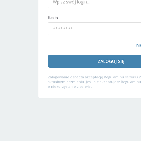
Hasło
ni
ZALOGUJ SIĘ
Zalogowanie oznacza akceptację
Regulaminu serwisu
W
aktualnym brzmieniu. Jeśli nie akceptujesz Regulaminu
o niekorzystanie z serwisu.