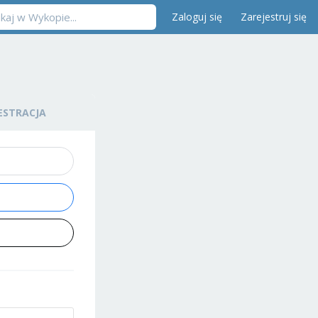
Zaloguj się
Zarejestruj się
ESTRACJA