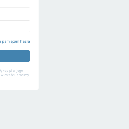
e pamiętam hasła
ykop.pl w jego
 w całości, prosimy