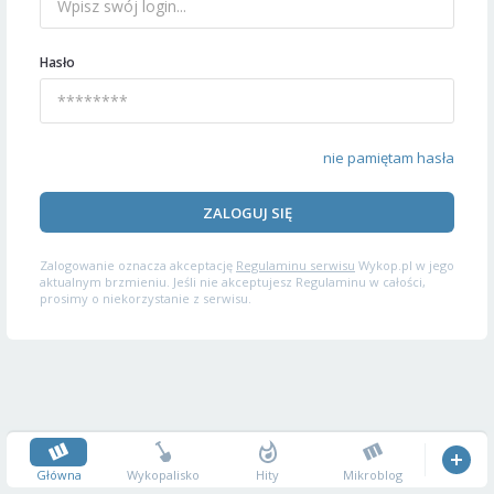
Hasło
nie pamiętam hasła
ZALOGUJ SIĘ
Zalogowanie oznacza akceptację
Regulaminu serwisu
Wykop.pl w jego
aktualnym brzmieniu. Jeśli nie akceptujesz Regulaminu w całości,
prosimy o niekorzystanie z serwisu.
Główna
Wykopalisko
Hity
Mikroblog