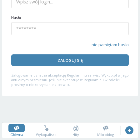
Hasło
nie pamiętam hasła
ZALOGUJ SIĘ
Zalogowanie oznacza akceptację
Regulaminu serwisu
Wykop.pl w jego
aktualnym brzmieniu. Jeśli nie akceptujesz Regulaminu w całości,
prosimy o niekorzystanie z serwisu.
Główna
Wykopalisko
Hity
Mikroblog