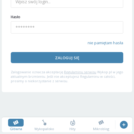
Hasło
nie pamiętam hasła
ZALOGUJ SIĘ
Zalogowanie oznacza akceptację
Regulaminu serwisu
Wykop.pl w jego
aktualnym brzmieniu. Jeśli nie akceptujesz Regulaminu w całości,
prosimy o niekorzystanie z serwisu.
Główna
Wykopalisko
Hity
Mikroblog