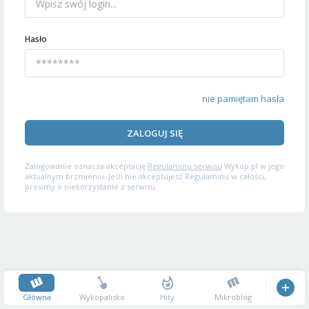
Hasło
nie pamiętam hasła
ZALOGUJ SIĘ
Zalogowanie oznacza akceptację
Regulaminu serwisu
Wykop.pl w jego
aktualnym brzmieniu. Jeśli nie akceptujesz Regulaminu w całości,
prosimy o niekorzystanie z serwisu.
Główna
Wykopalisko
Hity
Mikroblog