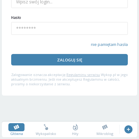
Hasło
nie pamiętam hasła
ZALOGUJ SIĘ
Zalogowanie oznacza akceptację
Regulaminu serwisu
Wykop.pl w jego
aktualnym brzmieniu. Jeśli nie akceptujesz Regulaminu w całości,
prosimy o niekorzystanie z serwisu.
Główna
Wykopalisko
Hity
Mikroblog