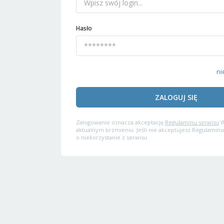
Hasło
ni
ZALOGUJ SIĘ
Zalogowanie oznacza akceptację
Regulaminu serwisu
W
aktualnym brzmieniu. Jeśli nie akceptujesz Regulaminu
o niekorzystanie z serwisu.