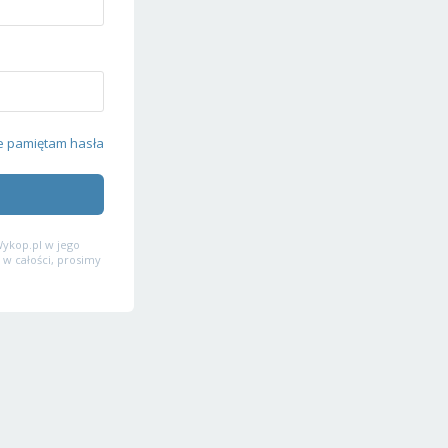
e pamiętam hasła
ykop.pl w jego
 w całości, prosimy