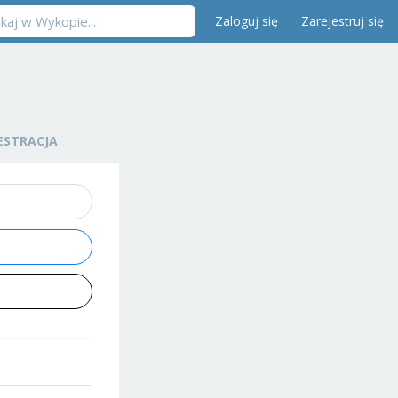
Zaloguj się
Zarejestruj się
ESTRACJA