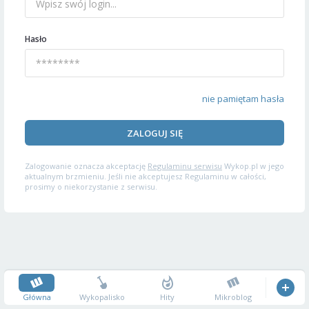
Hasło
nie pamiętam hasła
ZALOGUJ SIĘ
Zalogowanie oznacza akceptację
Regulaminu serwisu
Wykop.pl w jego
aktualnym brzmieniu. Jeśli nie akceptujesz Regulaminu w całości,
prosimy o niekorzystanie z serwisu.
Główna
Wykopalisko
Hity
Mikroblog