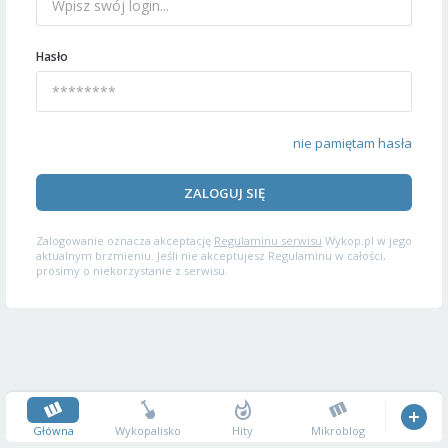
Hasło
nie pamiętam hasła
ZALOGUJ SIĘ
Zalogowanie oznacza akceptację
Regulaminu serwisu
Wykop.pl w jego
aktualnym brzmieniu. Jeśli nie akceptujesz Regulaminu w całości,
prosimy o niekorzystanie z serwisu.
Główna
Wykopalisko
Hity
Mikroblog