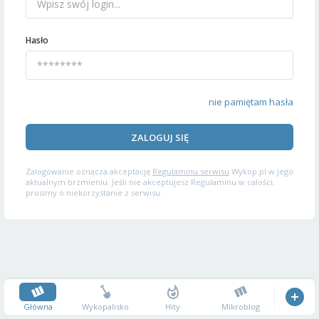
Hasło
nie pamiętam hasła
ZALOGUJ SIĘ
Zalogowanie oznacza akceptację
Regulaminu serwisu
Wykop.pl w jego
aktualnym brzmieniu. Jeśli nie akceptujesz Regulaminu w całości,
prosimy o niekorzystanie z serwisu.
Główna
Wykopalisko
Hity
Mikroblog