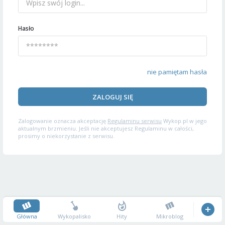
Hasło
nie pamiętam hasła
ZALOGUJ SIĘ
Zalogowanie oznacza akceptację
Regulaminu serwisu
Wykop.pl w jego
aktualnym brzmieniu. Jeśli nie akceptujesz Regulaminu w całości,
prosimy o niekorzystanie z serwisu.
Główna
Wykopalisko
Hity
Mikroblog