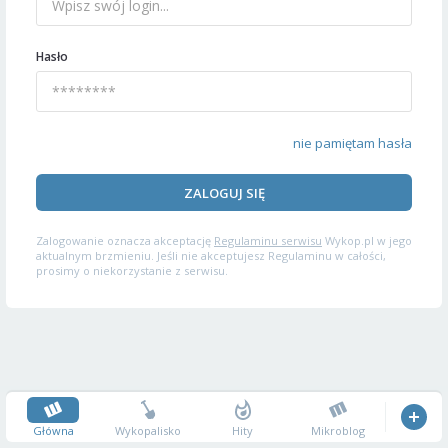
Hasło
nie pamiętam hasła
ZALOGUJ SIĘ
Zalogowanie oznacza akceptację
Regulaminu serwisu
Wykop.pl w jego
aktualnym brzmieniu. Jeśli nie akceptujesz Regulaminu w całości,
prosimy o niekorzystanie z serwisu.
Główna
Wykopalisko
Hity
Mikroblog