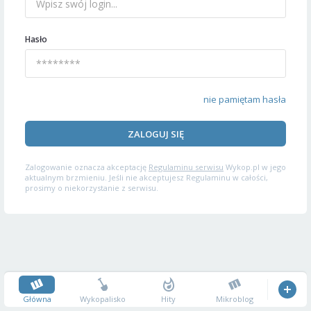
Hasło
nie pamiętam hasła
ZALOGUJ SIĘ
Zalogowanie oznacza akceptację
Regulaminu serwisu
Wykop.pl w jego
aktualnym brzmieniu. Jeśli nie akceptujesz Regulaminu w całości,
prosimy o niekorzystanie z serwisu.
Główna
Wykopalisko
Hity
Mikroblog