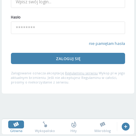
Hasło
nie pamiętam hasła
ZALOGUJ SIĘ
Zalogowanie oznacza akceptację
Regulaminu serwisu
Wykop.pl w jego
aktualnym brzmieniu. Jeśli nie akceptujesz Regulaminu w całości,
prosimy o niekorzystanie z serwisu.
Główna
Wykopalisko
Hity
Mikroblog