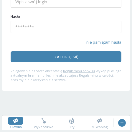
Hasło
nie pamiętam hasła
ZALOGUJ SIĘ
Zalogowanie oznacza akceptację
Regulaminu serwisu
Wykop.pl w jego
aktualnym brzmieniu. Jeśli nie akceptujesz Regulaminu w całości,
prosimy o niekorzystanie z serwisu.
Główna
Wykopalisko
Hity
Mikroblog