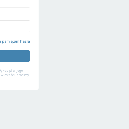
e pamiętam hasła
ykop.pl w jego
 w całości, prosimy