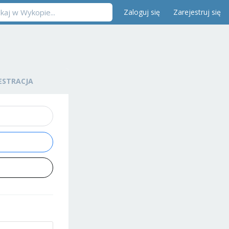
Zaloguj się
Zarejestruj się
ESTRACJA