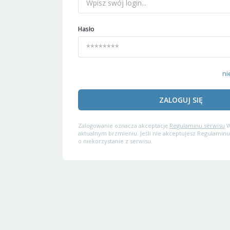
Hasło
ni
ZALOGUJ SIĘ
Zalogowanie oznacza akceptację
Regulaminu serwisu
W
aktualnym brzmieniu. Jeśli nie akceptujesz Regulaminu
o niekorzystanie z serwisu.