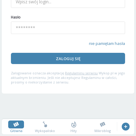
Hasło
nie pamiętam hasła
ZALOGUJ SIĘ
Zalogowanie oznacza akceptację
Regulaminu serwisu
Wykop.pl w jego
aktualnym brzmieniu. Jeśli nie akceptujesz Regulaminu w całości,
prosimy o niekorzystanie z serwisu.
Główna
Wykopalisko
Hity
Mikroblog