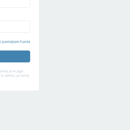
e pamiętam hasła
ykop.pl w jego
 w całości, prosimy