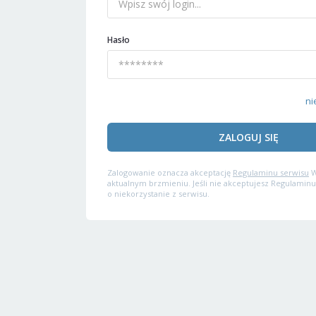
Hasło
ni
ZALOGUJ SIĘ
Zalogowanie oznacza akceptację
Regulaminu serwisu
W
aktualnym brzmieniu. Jeśli nie akceptujesz Regulaminu
o niekorzystanie z serwisu.