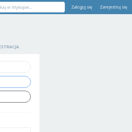
Zaloguj się
Zarejestruj się
ESTRACJA