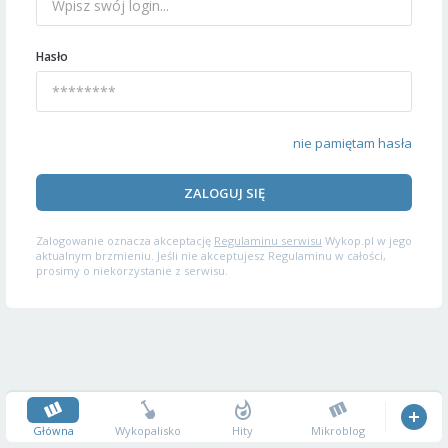
Hasło
nie pamiętam hasła
ZALOGUJ SIĘ
Zalogowanie oznacza akceptację
Regulaminu serwisu
Wykop.pl w jego
aktualnym brzmieniu. Jeśli nie akceptujesz Regulaminu w całości,
prosimy o niekorzystanie z serwisu.
Główna
Wykopalisko
Hity
Mikroblog