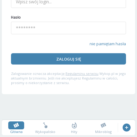
Hasło
nie pamiętam hasła
ZALOGUJ SIĘ
Zalogowanie oznacza akceptację
Regulaminu serwisu
Wykop.pl w jego
aktualnym brzmieniu. Jeśli nie akceptujesz Regulaminu w całości,
prosimy o niekorzystanie z serwisu.
Główna
Wykopalisko
Hity
Mikroblog