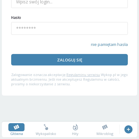
Hasło
nie pamiętam hasła
ZALOGUJ SIĘ
Zalogowanie oznacza akceptację
Regulaminu serwisu
Wykop.pl w jego
aktualnym brzmieniu. Jeśli nie akceptujesz Regulaminu w całości,
prosimy o niekorzystanie z serwisu.
Główna
Wykopalisko
Hity
Mikroblog