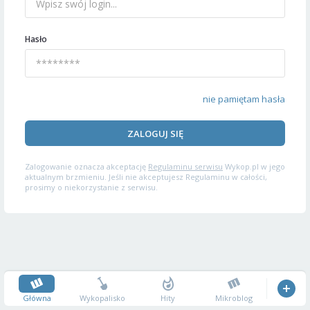
Hasło
nie pamiętam hasła
ZALOGUJ SIĘ
Zalogowanie oznacza akceptację
Regulaminu serwisu
Wykop.pl w jego
aktualnym brzmieniu. Jeśli nie akceptujesz Regulaminu w całości,
prosimy o niekorzystanie z serwisu.
Główna
Wykopalisko
Hity
Mikroblog