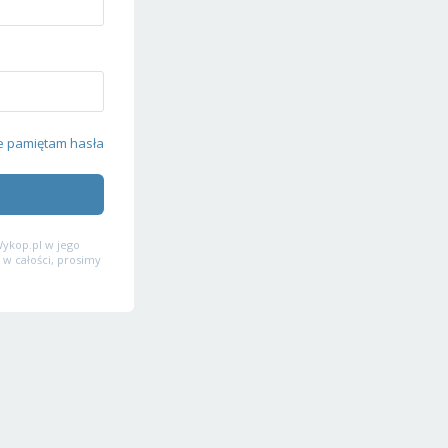
e pamiętam hasła
ykop.pl w jego
 w całości, prosimy