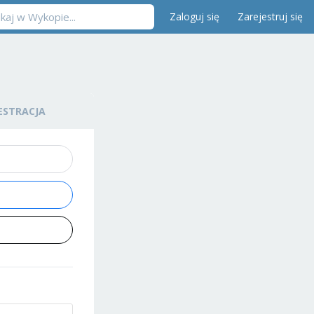
Zaloguj się
Zarejestruj się
ESTRACJA