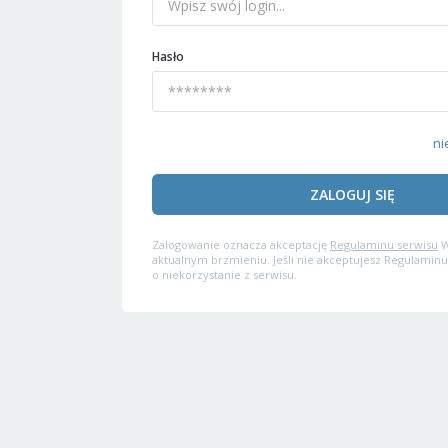
Hasło
ni
ZALOGUJ SIĘ
Zalogowanie oznacza akceptację
Regulaminu serwisu
W
aktualnym brzmieniu. Jeśli nie akceptujesz Regulaminu
o niekorzystanie z serwisu.