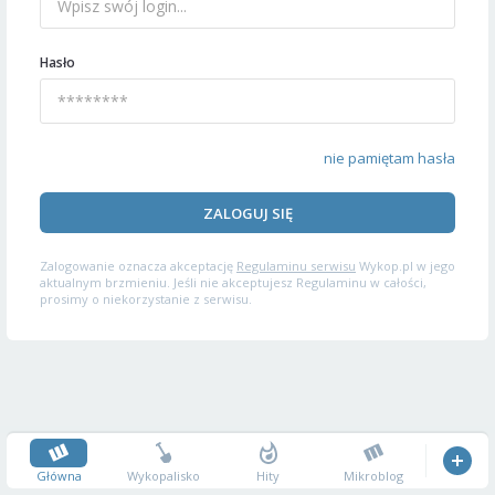
Hasło
nie pamiętam hasła
ZALOGUJ SIĘ
Zalogowanie oznacza akceptację
Regulaminu serwisu
Wykop.pl w jego
aktualnym brzmieniu. Jeśli nie akceptujesz Regulaminu w całości,
prosimy o niekorzystanie z serwisu.
Główna
Wykopalisko
Hity
Mikroblog