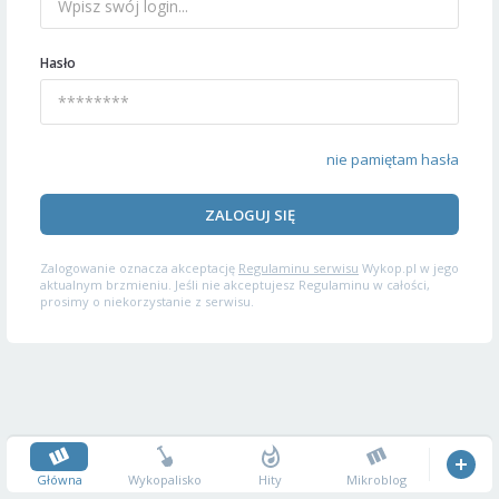
Hasło
nie pamiętam hasła
ZALOGUJ SIĘ
Zalogowanie oznacza akceptację
Regulaminu serwisu
Wykop.pl w jego
aktualnym brzmieniu. Jeśli nie akceptujesz Regulaminu w całości,
prosimy o niekorzystanie z serwisu.
Główna
Wykopalisko
Hity
Mikroblog