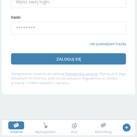
Hasło
nie pamiętam hasła
ZALOGUJ SIĘ
Zalogowanie oznacza akceptację
Regulaminu serwisu
Wykop.pl w jego
aktualnym brzmieniu. Jeśli nie akceptujesz Regulaminu w całości,
prosimy o niekorzystanie z serwisu.
Główna
Wykopalisko
Hity
Mikroblog