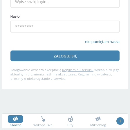
Hasło
nie pamiętam hasła
ZALOGUJ SIĘ
Zalogowanie oznacza akceptację
Regulaminu serwisu
Wykop.pl w jego
aktualnym brzmieniu. Jeśli nie akceptujesz Regulaminu w całości,
prosimy o niekorzystanie z serwisu.
Główna
Wykopalisko
Hity
Mikroblog