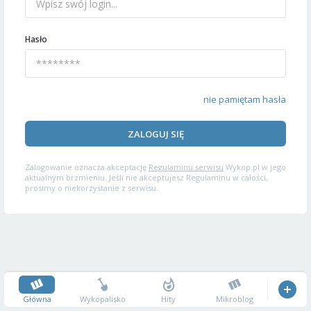
Hasło
nie pamiętam hasła
ZALOGUJ SIĘ
Zalogowanie oznacza akceptację
Regulaminu serwisu
Wykop.pl w jego
aktualnym brzmieniu. Jeśli nie akceptujesz Regulaminu w całości,
prosimy o niekorzystanie z serwisu.
Główna
Wykopalisko
Hity
Mikroblog