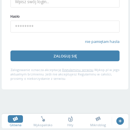
Hasło
nie pamiętam hasła
ZALOGUJ SIĘ
Zalogowanie oznacza akceptację
Regulaminu serwisu
Wykop.pl w jego
aktualnym brzmieniu. Jeśli nie akceptujesz Regulaminu w całości,
prosimy o niekorzystanie z serwisu.
Główna
Wykopalisko
Hity
Mikroblog