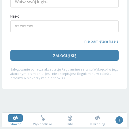
Hasło
nie pamiętam hasła
ZALOGUJ SIĘ
Zalogowanie oznacza akceptację
Regulaminu serwisu
Wykop.pl w jego
aktualnym brzmieniu. Jeśli nie akceptujesz Regulaminu w całości,
prosimy o niekorzystanie z serwisu.
Główna
Wykopalisko
Hity
Mikroblog